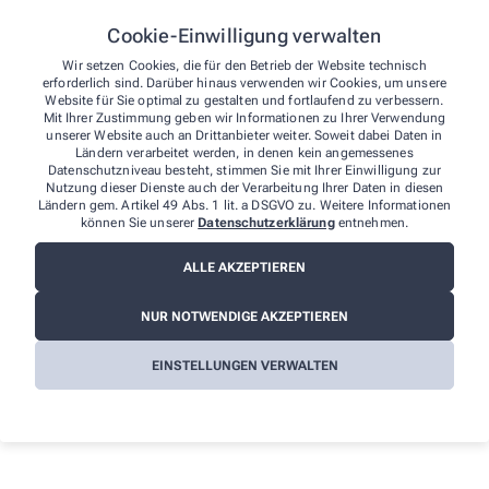
von Ihnen gefundenen Barrieren melden:
Cookie-Einwilligung verwalten
E-Mail: info@baerenapo.eu
Telefon: 0233992010
Wir setzen Cookies, die für den Betrieb der Website technisch
erforderlich sind. Darüber hinaus verwenden wir Cookies, um unsere
Telefax: 02339920125
Website für Sie optimal zu gestalten und fortlaufend zu verbessern.
Postanschrift: Mittelstraße 63 45549 Sprockhövel
Mit Ihrer Zustimmung geben wir Informationen zu Ihrer Verwendung
unserer Website auch an Drittanbieter weiter. Soweit dabei Daten in
Durchsetzungsverfahren und
Ländern verarbeitet werden, in denen kein angemessenes
Marktüberwachungsbehörde
Datenschutzniveau besteht, stimmen Sie mit Ihrer Einwilligung zur
Nutzung dieser Dienste auch der Verarbeitung Ihrer Daten in diesen
Ländern gem. Artikel 49 Abs. 1 lit. a DSGVO zu. Weitere Informationen
Sollten Sie auf Mitteilungen oder Anfragen zur Barrierefreiheit
können Sie unserer
Datenschutzerklärung
entnehmen.
keine zufriedenstellenden Antworten erhalten, können Sie sich an
die zuständige Durchsetzungsstelle wenden. Die
ALLE AKZEPTIEREN
Durchsetzungsstelle unterstützt Sie dabei, ihre Rechte geltend zu
machen. Sie können sich auch an die
Marktüberwachungsbehörde wenden:
NUR NOTWENDIGE AKZEPTIEREN
MLBF - Marktüberwachungsstelle der Länder für die
EINSTELLUNGEN VERWALTEN
Barrierefreiheit von Produkten und Dienstleistungen
c/o Ministerium für Arbeit, Soziales, Gesundheit und
Gleichstellung Sachsen-Anhalt
Postfach 39 11 55
39135 Magdeburg