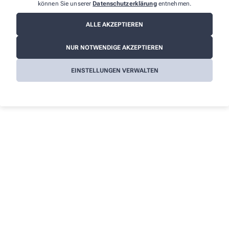
Informationen
können Sie unserer
Datenschutzerklärung
entnehmen.
Impressum
ALLE AKZEPTIEREN
Datenschutz
NUR NOTWENDIGE AKZEPTIEREN
AGB
Cookies
EINSTELLUNGEN VERWALTEN
Barrierefreiheitserklärung
Wir legen großen Wert auf den Schutz Ihrer persönlichen
Daten und garantieren die sichere Übertragung durch eine SSL-
Verschlüsselung.